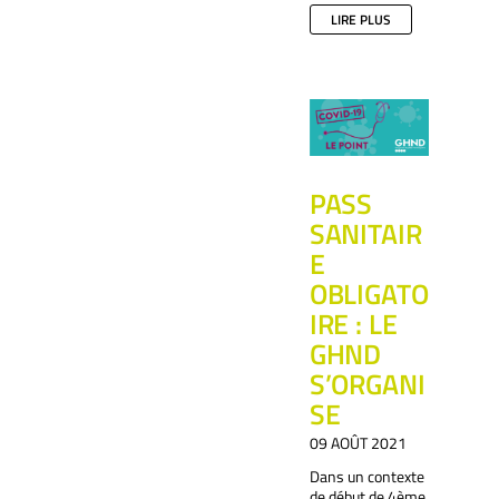
LIRE PLUS
PASS
SANITAIR
E
OBLIGATO
IRE : LE
GHND
S’ORGANI
SE
09 AOÛT 2021
Dans un contexte
de début de 4ème