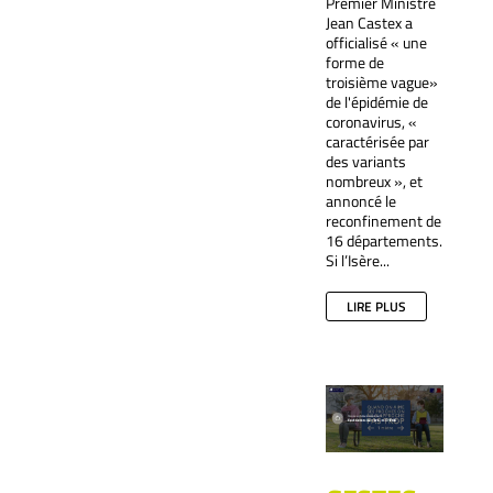
Premier Ministre
Jean Castex a
officialisé « une
forme de
troisième vague»
de l'épidémie de
coronavirus, «
caractérisée par
des variants
nombreux », et
annoncé le
reconfinement de
16 départements.
Si l’Isère...
LIRE PLUS